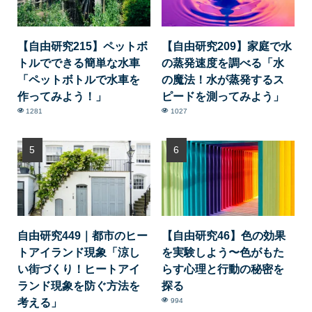
【自由研究215】ペットボ
【自由研究209】家庭で水
トルでできる簡単な水車
の蒸発速度を調べる「水
「ペットボトルで水車を
の魔法！水が蒸発するス
作ってみよう！」
ピードを測ってみよう」
1281
1027
自由研究449｜都市のヒー
【自由研究46】色の効果
トアイランド現象「涼し
を実験しよう〜色がもた
い街づくり！ヒートアイ
らす心理と行動の秘密を
ランド現象を防ぐ方法を
探る
考える」
994