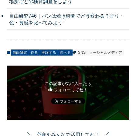
場所ごとの騒音調査をしよう
自由研究746｜パンは焼き時間でどう変わる？香り・
色・食感を比べてみよう！
自由研究
作る
実験する
調べる
SNS
ソーシャルメディア
この記事が気に入ったら
フォローしてね！
空庭をみんなで活用してね！