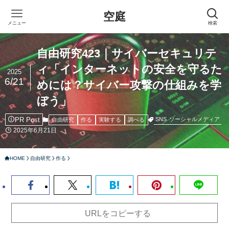
空庭
メニュー
検索
自由研究423｜サイバーセキュリテ
ィ「インターネットの安全を守るた
2025
6/21
めには？サイバー攻撃の仕組みを学
ぼう」
PR Post
SNS
ソーシャルメディア
自由研究
作る
実験する
調べる
2025年6月21日
HOME
自由研究
作る
URLをコピーする