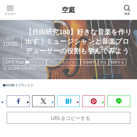
空庭
メニュー
検索
【自由研究180】好きな音楽を作り
2024
出す！ミュージシャンと音楽プロ
10/20
デューサーの役割も学んでみよう
PR Post
ブランド
ブランドエクイティ
自由研究
作る
観察する
2024年10月20日
HOME
ブランド
URLをコピーする