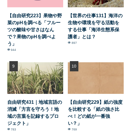
【自由研究223】果物や野
【世界の仕事131】海洋の
菜のpHを調べる「フルー
生物や環境を守る活動を
ツの酸味や甘さはなん
する仕事「海洋生態系保
で？果物のpHを調べよ
護者」とは？
う」
897
944
自由研究431｜地域言語の
【自由研究229】紙の強度
消滅「方言を守ろう！地
を比較する「紙の強さ比
域の言葉を記録するプロ
べ！どの紙が一番強
ジェクト」
い？」
783
769