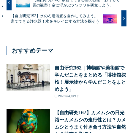
雲の観察！空に浮かぶフワフワを研究しよう」
【自由研究192】水のろ過装置を自作してみよう。
家でできる浄水器！水をキレイにする方法を探そう
おすすめテーマ
自由研究362｜博物館や美術館で
学んだことをまとめる「博物館探
検！展示物から学んだことをまと
めよう」
2025年4月21日
【自由研究167】カメムシの日光
浴〜カメムシの走行性とは？カメ
ムシとうまく付き合う方法や自然