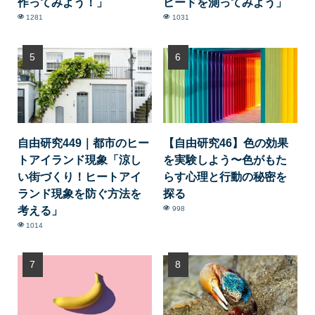
作ってみよう！」
ピードを測ってみよう」
1281
1031
自由研究449｜都市のヒー
【自由研究46】色の効果
トアイランド現象「涼し
を実験しよう〜色がもた
い街づくり！ヒートアイ
らす心理と行動の秘密を
ランド現象を防ぐ方法を
探る
考える」
998
1014