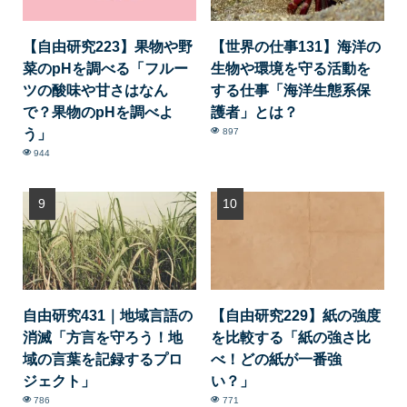
【自由研究223】果物や野
【世界の仕事131】海洋の
菜のpHを調べる「フルー
生物や環境を守る活動を
ツの酸味や甘さはなん
する仕事「海洋生態系保
で？果物のpHを調べよ
護者」とは？
う」
897
944
自由研究431｜地域言語の
【自由研究229】紙の強度
消滅「方言を守ろう！地
を比較する「紙の強さ比
域の言葉を記録するプロ
べ！どの紙が一番強
ジェクト」
い？」
786
771