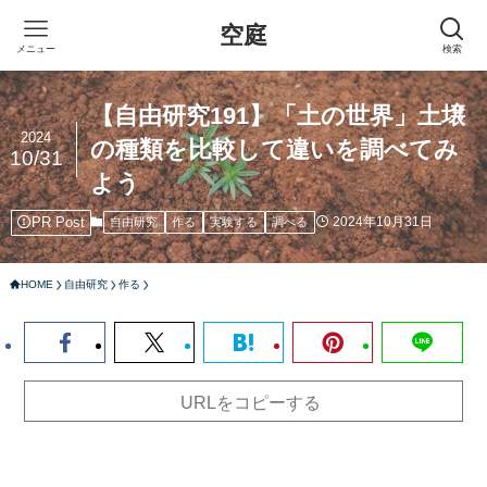
空庭
メニュー
検索
【自由研究191】「土の世界」土壌
2024
の種類を比較して違いを調べてみ
10/31
よう
PR Post
2024年10月31日
自由研究
作る
実験する
調べる
HOME
自由研究
作る
URLをコピーする