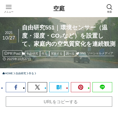
空庭
メニュー
検索
自由研究551｜環境センサー（温
2025
度・湿度・CO₂など）を設置し
10/27
て、家庭内の空気質変化を連続観測
PR Post
SNS
ソーシャルメディア
自由研究
作る
実験する
調べる
2025年10月27日
HOME
自由研究
作る
URLをコピーする