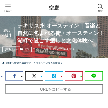
空庭
メニュー
検索
テキサス州 オースティン｜音楽と
2025
自然に包まれる街・オースティン！
4/14
湖畔で過ごす癒しと文化体験へ
PR Post
2025年4月14日
北米
アメリカ合衆国
HOME
世界の体験ツアー
北米
アメリカ合衆国
URLをコピーする