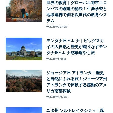
世界の教育｜グローバル都市コロ
ンバスの躍進の秘訣！生涯学習と
地域連携で創る次世代の教育シス
テム
2025年10月2日
モンタナ州 ヘレナ｜ビッグスカ
イの大自然と歴史が織りなすモン
タナ州ヘレナ感動癒やし旅
2025年5月8日
ジョージア州 アトランタ｜歴史
と自然にふれる旅！ジョージア州
アトランタで体験する感動のアメ
リカ南部探検
2025年4月13日
ユタ州 ソルトレイクシティ｜風