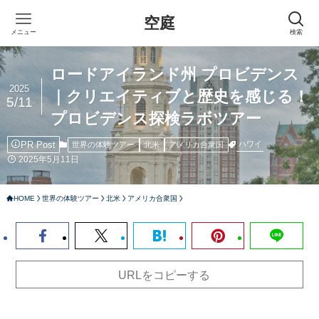
空庭
メニュー
検索
ロードアイランド州 プロビデンス
2025
｜クリエイティブと歴史を感じる！
5/11
プロビデンス探検ラボツアー
PR Post
ハワイ
世界の体験ツアー
北米
アメリカ合衆国
2025年5月11日
HOME
世界の体験ツアー
北米
アメリカ合衆国
URLをコピーする