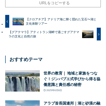
URLをコピーする
【クロアチア】アドリア海に輝く隠れた宝石〜湖と
文化体験ツアー
【グアテマラ】アティトラン湖畔で過ごすグアテマ
ラの文化と自然の旅
おすすめテーマ
世界の教育｜ 地域と家族をつな
ぐ！ジンバブエ式学びから得る協
働意識と責任感の秘密
2025年6月8日
アラブ首長国連邦｜湖と砂漠の融