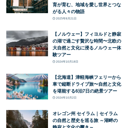
育が育む、地域を愛し世界とつな
がる人々の物語
2025年8月21日
【ノルウェー】フィヨルドと静寂
の湖で過ごす贅沢な時間〜北欧の
大自然と文化に浸るノルウェー体
験ツアー
2024年10月18日
【北海道】津軽海峡フェリーから
車で縦断ドライブ旅〜自然と文化
を堪能する6泊7日の絶景ツアー
2024年10月2日
オレゴン州 セイラム｜セイラム
の自然と歴史を巡る旅 ～湖畔の
静寂と文化の響き～