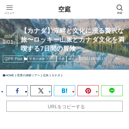
空庭
メニュー
検索
【カナダ】湖畔と文化に浸る贅沢な
2024
旅〜ロッキー山脈とカナダ文化を満
9/01
喫する7日間の冒険
PR Post
2024年9月1日
世界の体験ツアー
北米
カナダ
HOME
世界の体験ツアー
北米
カナダ
URLをコピーする