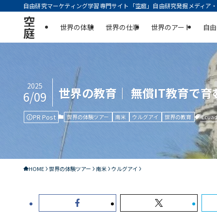
自由研究マーケティング学習専門サイト「空庭」自由研究発掘メディア・実
空
世界の体験
世界の仕事
世界のアート
自由
庭
2025
世界の教育｜ 無償IT教育で
6/09
PR Post
Ecuad
世界の体験ツアー
南米
ウルグアイ
世界の教育
HOME
世界の体験ツアー
南米
ウルグアイ