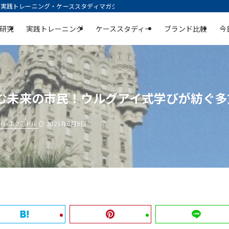
践トレーニング・ケーススタディマガジン | 空庭
研究
実践トレーニング
ケーススタディー
ブランド比較
今
育む未来の市民！ウルグアイ式学びが紡ぐ
or
エクアドル
2025年6月9日