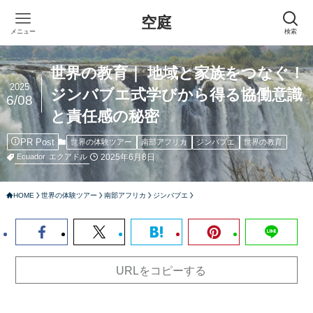
空庭
メニュー
検索
世界の教育｜ 地域と家族をつなぐ！
2025
ジンバブエ式学びから得る協働意識
6/08
と責任感の秘密
PR Post
世界の体験ツアー
南部アフリカ
ジンバブエ
世界の教育
2025年6月8日
Ecuador
エクアドル
HOME
世界の体験ツアー
南部アフリカ
ジンバブエ
URLをコピーする