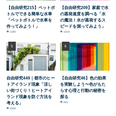
【自由研究215】ペットボ
【自由研究209】家庭で水
トルでできる簡単な水車
の蒸発速度を調べる「水
「ペットボトルで水車を
の魔法！水が蒸発するス
作ってみよう！」
ピードを測ってみよう」
1280
1018
自由研究449｜都市のヒー
【自由研究46】色の効果
トアイランド現象「涼し
を実験しよう〜色がもた
い街づくり！ヒートアイ
らす心理と行動の秘密を
ランド現象を防ぐ方法を
探る
考える」
991
1006