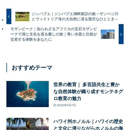
ジンバブエ｜ジンバブエ湖畔探訪の旅～ザンベジ川
とヴィクトリア滝の大自然に浸る贅沢なひととき～
モザンビーク｜知られざるアフリカの宝石モザンビ
ークで湖と文化を巡る癒しの旅｜青い水面と伝統が
交差する体験をあなたに
おすすめテーマ
世界の教育｜ 多言語共生と豊か
な自然体験が織り成すモンテネグ
ロ教育の魅力
2025年6月7日
ハワイ州ホノルル｜ハワイの歴史
と文化に浸りながらホノルルの海