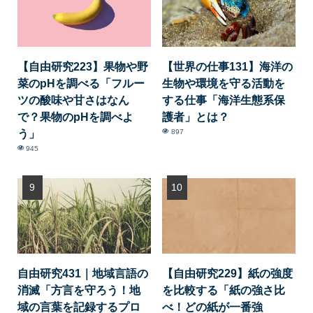
【自由研究223】果物や野
【世界の仕事131】海洋の
菜のpHを調べる「フルー
生物や環境を守る活動を
ツの酸味や甘さはなん
する仕事「海洋生態系保
で？果物のpHを調べよ
護者」とは？
う」
897
945
自由研究431｜地域言語の
【自由研究229】紙の強度
消滅「方言を守ろう！地
を比較する「紙の強さ比
域の言葉を記録するプロ
べ！どの紙が一番強