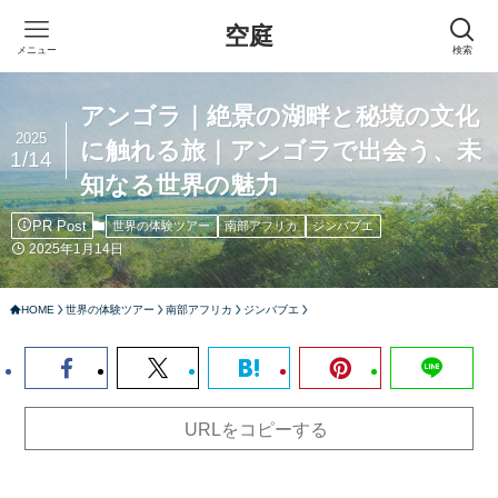
空庭
メニュー
検索
アンゴラ｜絶景の湖畔と秘境の文化
2025
に触れる旅｜アンゴラで出会う、未
1/14
知なる世界の魅力
PR Post
世界の体験ツアー
南部アフリカ
ジンバブエ
2025年1月14日
HOME
世界の体験ツアー
南部アフリカ
ジンバブエ
URLをコピーする