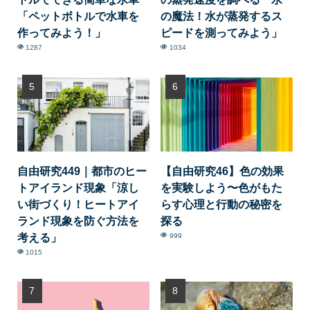
「ペットボトルで水車を
の魔法！水が蒸発するス
作ってみよう！」
ピードを測ってみよう」
1287
1034
自由研究449｜都市のヒー
【自由研究46】色の効果
トアイランド現象「涼し
を実験しよう〜色がもた
い街づくり！ヒートアイ
らす心理と行動の秘密を
ランド現象を防ぐ方法を
探る
考える」
999
1015