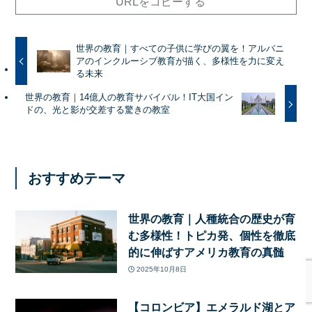
URLをコピーする
世界の教育｜すべての子供に学びの翼を！アルバニ
アのインクルーシブ教育が描く、多様性を力に変え
る未来
世界の教育｜14億人の教育サバイバル！IT大国イン
ドの、光と影が交差する驚きの教室
おすすめテーマ
世界の教育｜人種統合の歴史が育
む多様性！トピカ発、個性を徹底
的に伸ばすアメリカ教育の真髄
2025年10月8日
【コロンビア】エメラルド湖とア