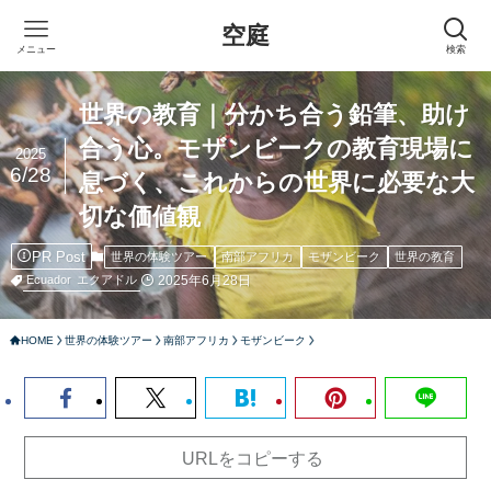
空庭
メニュー
検索
世界の教育｜分かち合う鉛筆、助け
合う心。モザンビークの教育現場に
2025
6/28
息づく、これからの世界に必要な大
切な価値観
PR Post
世界の体験ツアー
南部アフリカ
モザンビーク
世界の教育
2025年6月28日
Ecuador
エクアドル
HOME
世界の体験ツアー
南部アフリカ
モザンビーク
URLをコピーする