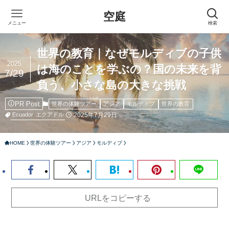
空庭
メニュー
検索
世界の教育｜なぜモルディブの子供
2025
は海のことを学ぶの？国の未来を背
7/29
負う、小さな島の大きな挑戦
PR Post
世界の体験ツアー
アジア
モルディブ
世界の教育
2025年7月29日
Ecuador
エクアドル
HOME
世界の体験ツアー
アジア
モルディブ
URLをコピーする