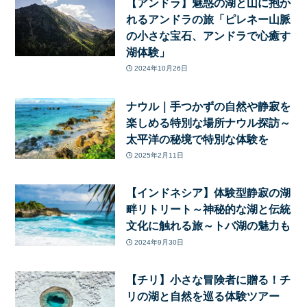
【アンドラ】魅惑の湖と山に抱か
れるアンドラの旅「ピレネー山脈
の小さな宝石、アンドラで心癒す
湖体験」
2024年10月26日
ナウル｜手つかずの自然や静寂を
楽しめる特別な場所ナウル探訪～
太平洋の秘境で特別な体験を
2025年2月11日
【インドネシア】体験型静寂の湖
畔リトリート～神秘的な湖と伝統
文化に触れる旅～トバ湖の魅力も
2024年9月30日
【チリ】小さな冒険者に贈る！チ
リの湖と自然を巡る体験ツアー