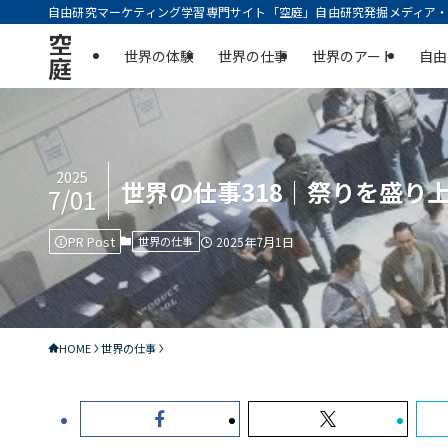
自由研究マーケティング学習専門サイト「空庭」自由研究発掘メディア・実
空
世界の体験
世界の仕事
世界のアート
自由
庭
2025
世界の仕事318｜祭りを盛り
7/01
PR Post
世界の仕事
2025年7月1日
HOME
世界の仕事