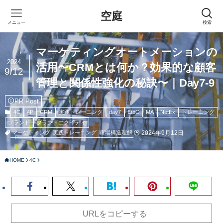
空庭
メニュー
検索
マーケティングオートメーションの
2024
活用〜CRMとは何か？効果的な顧客
9/12
管理と関係性強化の秘訣〜｜Day7-9
PR Post
4C
4P
CRM
実践トレーニング
day7
EtoC
MA
Netflix
トレーニング
ブランド
ブランドエクイティ
2024年9月12日
マーケティング
実践トレーニング
市場構造理解
HOME
4C
URLをコピーする