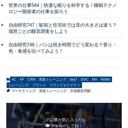
世界の仕事544｜快適な眠りを科学する！睡眠テクノ
ロジー開発者の仕事を探ろう
自由研究747｜駅前と住宅街では音の大きさは違う？
場所ごとの騒音調査をしよう
自由研究746｜パンは焼き時間でどう変わる？香り・
色・食感を比べてみよう！
4C
4P
CRM
実践トレーニング
day7
EtoC
MA
Netflix
トレーニング
ブランド
ブランドエクイティ
マーケティング
実践トレーニング
市場構造理解
この記事が気に入ったら
フォローしてね！