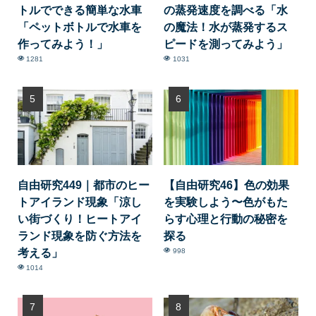
トルでできる簡単な水車
の蒸発速度を調べる「水
「ペットボトルで水車を
の魔法！水が蒸発するス
作ってみよう！」
ピードを測ってみよう」
1281
1031
自由研究449｜都市のヒー
【自由研究46】色の効果
トアイランド現象「涼し
を実験しよう〜色がもた
い街づくり！ヒートアイ
らす心理と行動の秘密を
ランド現象を防ぐ方法を
探る
考える」
998
1014