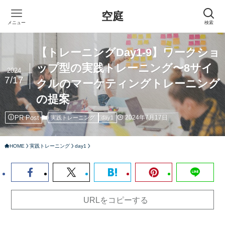
空庭
メニュー
検索
【トレーニングDay1-9】ワークショ
ップ型の実践トレーニング〜8サイ
2024
7/17
クルのマーケティングトレーニング
の提案
PR Post
2024年7月17日
実践トレーニング
day1
HOME
実践トレーニング
day1
URLをコピーする