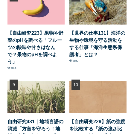
【自由研究223】果物や野
【世界の仕事131】海洋の
菜のpHを調べる「フルー
生物や環境を守る活動を
ツの酸味や甘さはなん
する仕事「海洋生態系保
で？果物のpHを調べよ
護者」とは？
う」
897
944
自由研究431｜地域言語の
【自由研究229】紙の強度
消滅「方言を守ろう！地
を比較する「紙の強さ比