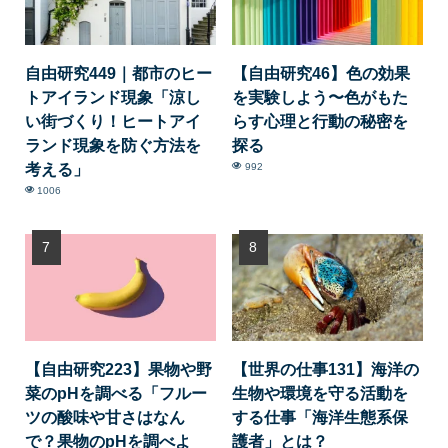
自由研究449｜都市のヒー
【自由研究46】色の効果
トアイランド現象「涼し
を実験しよう〜色がもた
い街づくり！ヒートアイ
らす心理と行動の秘密を
ランド現象を防ぐ方法を
探る
考える」
992
1006
【自由研究223】果物や野
【世界の仕事131】海洋の
菜のpHを調べる「フルー
生物や環境を守る活動を
ツの酸味や甘さはなん
する仕事「海洋生態系保
で？果物のpHを調べよ
護者」とは？