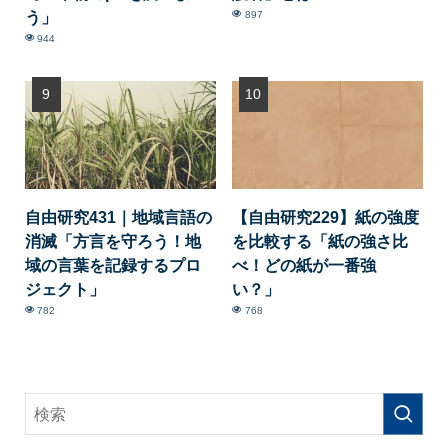
う」
897
944
自由研究431｜地域言語の
【自由研究229】紙の強度
消滅「方言を守ろう！地
を比較する「紙の強さ比
域の言葉を記録するプロ
べ！どの紙が一番強
ジェクト」
い？」
782
768