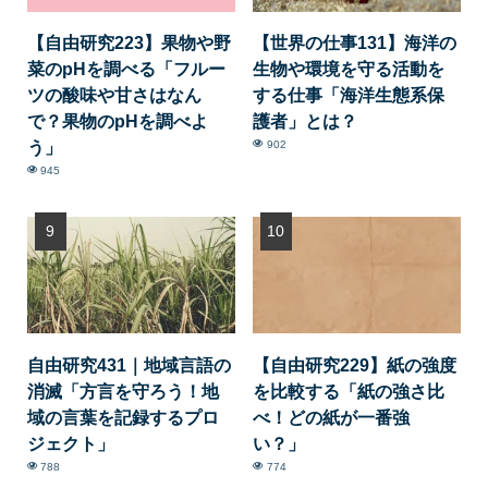
【自由研究223】果物や野
【世界の仕事131】海洋の
菜のpHを調べる「フルー
生物や環境を守る活動を
ツの酸味や甘さはなん
する仕事「海洋生態系保
で？果物のpHを調べよ
護者」とは？
う」
902
945
自由研究431｜地域言語の
【自由研究229】紙の強度
消滅「方言を守ろう！地
を比較する「紙の強さ比
域の言葉を記録するプロ
べ！どの紙が一番強
ジェクト」
い？」
788
774