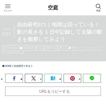
空庭
メニュー
検索
自由研究671｜地球は回っている！
2026
影の長さを 1 日中記録して太陽の動
3/01
きを観察してみよう
PR Post
SNS
ソーシャルメディア
自由研究
作る
実験する
調べる
2026年3月1日
HOME
自由研究
作る
URLをコピーする