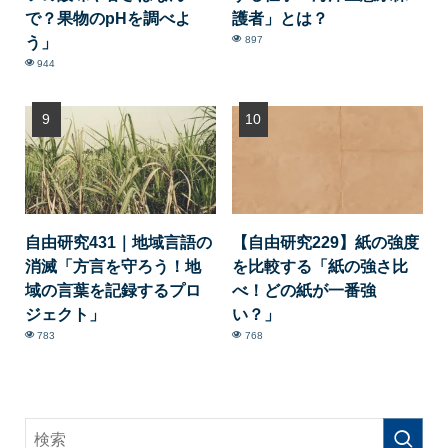
で？果物のpHを調べよ
護者」とは？
う」
897
944
自由研究431｜地域言語の
【自由研究229】紙の強度
消滅「方言を守ろう！地
を比較する「紙の強さ比
域の言葉を記録するプロ
べ！どの紙が一番強
ジェクト」
い？」
783
768