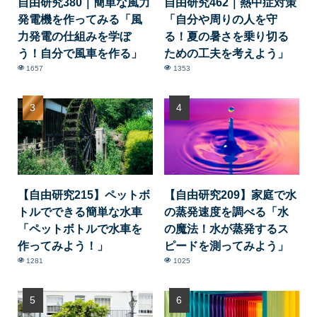
自由研究380｜簡単な風力
自由研究462｜熱中症対策
発電機を作ってみる「風
「自分や周りの人を守
力発電の仕組みを学ぼ
る！夏の暑さを乗り切る
う！自分で風車を作る」
ための工夫を考えよう」
1657
1353
【自由研究215】ペットボ
【自由研究209】家庭で水
トルでできる簡単な水車
の蒸発速度を調べる「水
「ペットボトルで水車を
の魔法！水が蒸発するス
作ってみよう！」
ピードを測ってみよう」
1281
1025