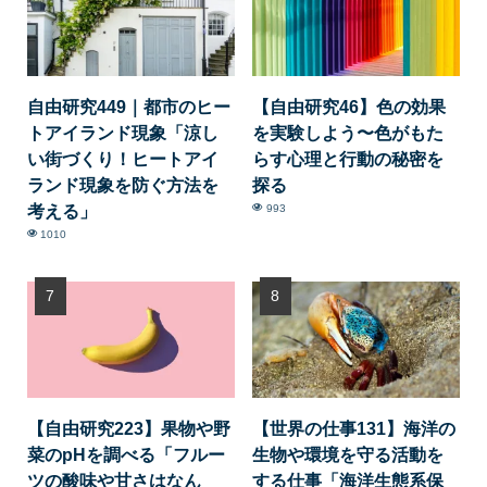
自由研究449｜都市のヒー
【自由研究46】色の効果
トアイランド現象「涼し
を実験しよう〜色がもた
い街づくり！ヒートアイ
らす心理と行動の秘密を
ランド現象を防ぐ方法を
探る
考える」
993
1010
【自由研究223】果物や野
【世界の仕事131】海洋の
菜のpHを調べる「フルー
生物や環境を守る活動を
ツの酸味や甘さはなん
する仕事「海洋生態系保