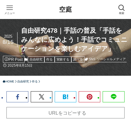
空庭
メニュー
検索
自由研究478｜手話の普及「手話を
2025
みんなに広めよう！手話でコミュニ
8/15
ケーションを楽しむアイデア」
PR Post
SNS
ソーシャルメディア
自由研究
作る
実験する
調べる
2025年8月15日
HOME
自由研究
作る
URLをコピーする