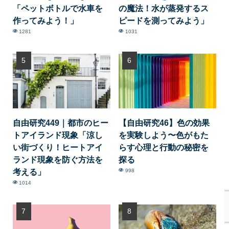
「ペットボトルで水車を
の魔法！水が蒸発するス
作ってみよう！」
ピードを測ってみよう」
1281
1031
自由研究449｜都市のヒー
【自由研究46】色の効果
トアイランド現象「涼し
を実験しよう〜色がもた
い街づくり！ヒートアイ
らす心理と行動の秘密を
ランド現象を防ぐ方法を
探る
考える」
998
1014