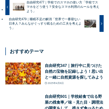
自由研究477｜学校でのスマホの使い方「学校でス
マホをどう使う？安全なスマホ利用のルールを考え
よう」
自由研究479｜睡眠不足の解消「世界で一番寝ない
日本人？みんながぐっすり眠るための工夫を考えよ
う」
おすすめテーマ
自由研究347｜旅行中に見つけた
自然の宝物を記録しよう！思い出
と一緒に自然資源を探してみよう
2025年4月6日
自由研究601｜学校給食で出る野
菜の残食率／味・見た目・調理法
の調査をして、残さず食べるため