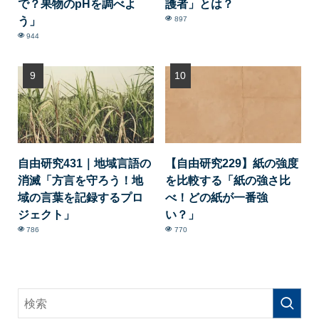
で？果物のpHを調べよ
護者」とは？
う」
897
944
自由研究431｜地域言語の
【自由研究229】紙の強度
消滅「方言を守ろう！地
を比較する「紙の強さ比
域の言葉を記録するプロ
べ！どの紙が一番強
ジェクト」
い？」
786
770