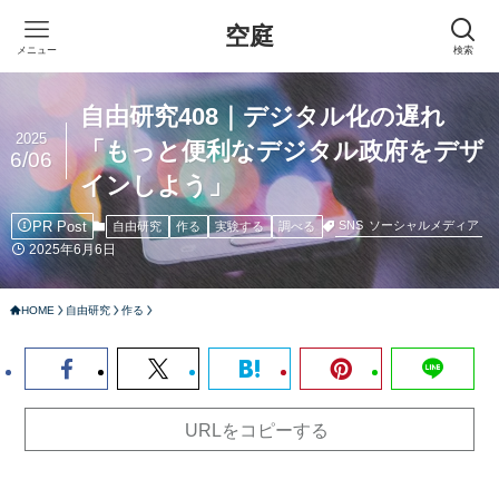
空庭
メニュー
検索
自由研究408｜デジタル化の遅れ
2025
「もっと便利なデジタル政府をデザ
6/06
インしよう」
PR Post
SNS
ソーシャルメディア
自由研究
作る
実験する
調べる
2025年6月6日
HOME
自由研究
作る
URLをコピーする