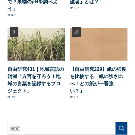
で？果物のpHを調べよ
護者」とは？
う」
897
944
自由研究431｜地域言語の
【自由研究229】紙の強度
消滅「方言を守ろう！地
を比較する「紙の強さ比
域の言葉を記録するプロ
べ！どの紙が一番強
ジェクト」
い？」
783
768