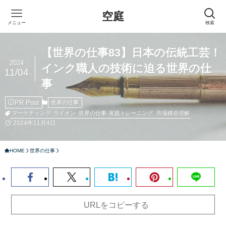
空庭
メニュー
検索
【世界の仕事83】日本の伝統工芸！
2024
インク職人の技術に迫る世界の仕
11/04
事
PR Post
世界の仕事
マーケティング
ライオン
世界の仕事
実践トレーニング
市場構造理解
2024年11月4日
HOME
世界の仕事
URLをコピーする