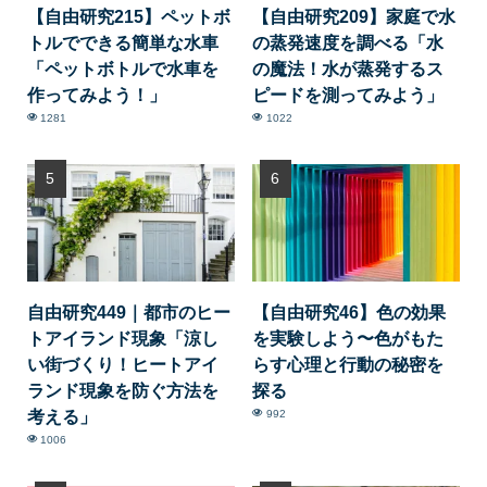
【自由研究215】ペットボ
【自由研究209】家庭で水
トルでできる簡単な水車
の蒸発速度を調べる「水
「ペットボトルで水車を
の魔法！水が蒸発するス
作ってみよう！」
ピードを測ってみよう」
1281
1022
自由研究449｜都市のヒー
【自由研究46】色の効果
トアイランド現象「涼し
を実験しよう〜色がもた
い街づくり！ヒートアイ
らす心理と行動の秘密を
ランド現象を防ぐ方法を
探る
考える」
992
1006