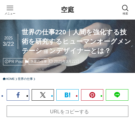
空庭
メニュー
検索
世界の仕事220｜人間を強化する技
2025
術を研究するヒューマンオーグメン
3/22
テーションデザイナーとは？
PR Post
2025年3月22日
世界の仕事
HOME
世界の仕事
URLをコピーする