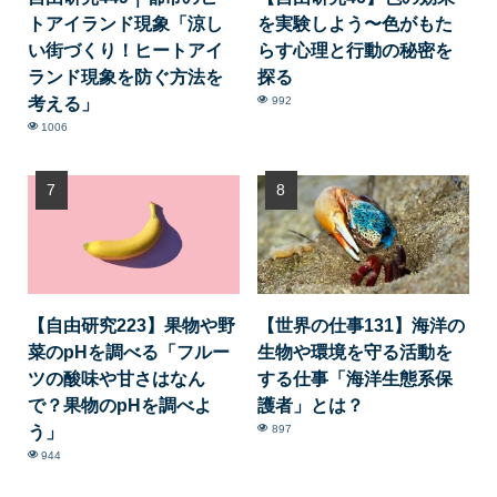
トアイランド現象「涼し
を実験しよう〜色がもた
い街づくり！ヒートアイ
らす心理と行動の秘密を
ランド現象を防ぐ方法を
探る
考える」
992
1006
【自由研究223】果物や野
【世界の仕事131】海洋の
菜のpHを調べる「フルー
生物や環境を守る活動を
ツの酸味や甘さはなん
する仕事「海洋生態系保
で？果物のpHを調べよ
護者」とは？
う」
897
944