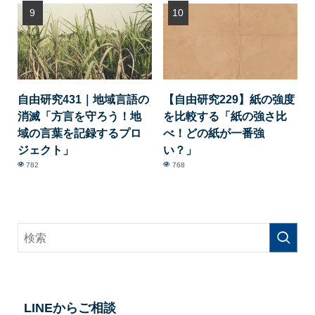
自由研究431｜地域言語の
【自由研究229】紙の強度
消滅「方言を守ろう！地
を比較する「紙の強さ比
域の言葉を記録するプロ
べ！どの紙が一番強
ジェクト」
い？」
782
768
LINEからご相談