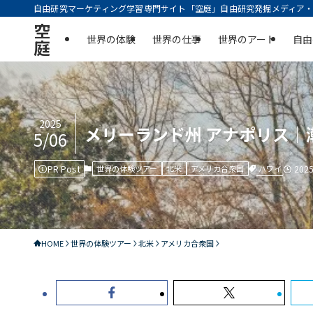
自由研究マーケティング学習専門サイト「空庭」自由研究発掘メディア・実
空
世界の体験
世界の仕事
世界のアート
自由
庭
2025
メリーランド州 アナポリス
5/06
PR Post
ハワイ
世界の体験ツアー
北米
アメリカ合衆国
202
HOME
世界の体験ツアー
北米
アメリカ合衆国