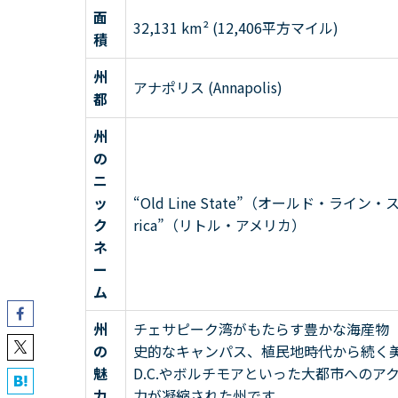
面
32,131 km² (12,406平方マイル)
積
州
アナポリス (Annapolis)
都
州
の
ニ
ッ
“Old Line State”（オールド・ライン・
ク
rica”（リトル・アメリカ）
ネ
ー
ム
州
チェサピーク湾がもたらす豊かな海産物
の
史的なキャンパス、植民地時代から続く
魅
D.C.やボルチモアといった大都市への
力
力が凝縮された州です。