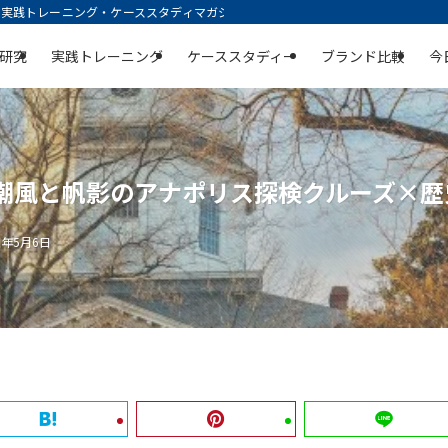
践トレーニング・ケーススタディマガジン | 空庭
研究
実践トレーニング
ケーススタディー
ブランド比較
今
｜潮風と帆影のアナポリス探検クルーズ×
5年5月6日