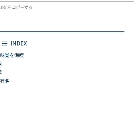
URLをコピーする
INDEX
味覚を満喫
報
題
有名