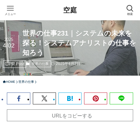
空庭
メニュー
検索
世界の仕事231｜システムの未来を
2025
探る！システムアナリストの仕事を
4/02
知ろう
PR Post
2025年4月2日
世界の仕事
HOME
世界の仕事
URLをコピーする