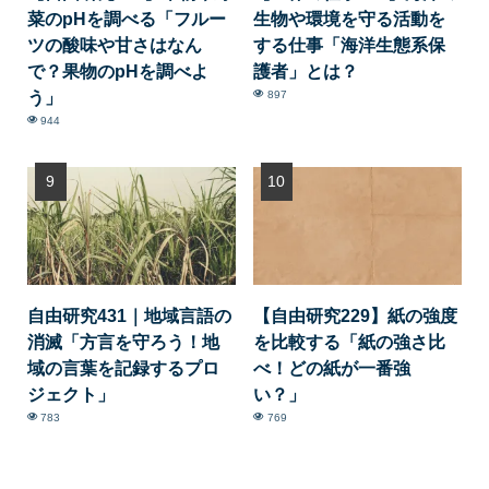
菜のpHを調べる「フルー
生物や環境を守る活動を
ツの酸味や甘さはなん
する仕事「海洋生態系保
で？果物のpHを調べよ
護者」とは？
う」
897
944
自由研究431｜地域言語の
【自由研究229】紙の強度
消滅「方言を守ろう！地
を比較する「紙の強さ比
域の言葉を記録するプロ
べ！どの紙が一番強
ジェクト」
い？」
783
769