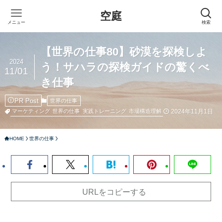
空庭
メニュー
検索
【世界の仕事80】砂漠を探検しよ
2024
う！サハラの探検ガイドの驚くべ
11/01
き仕事
PR Post
世界の仕事
2024年11月1日
マーケティング
世界の仕事
実践トレーニング
市場構造理解
HOME
世界の仕事
URLをコピーする