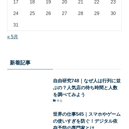
17
18
19
20
21
22
23
24
25
26
27
28
29
30
31
« 5月
新着記事
自由研究748｜なぜ人は行列に並
ぶの？人気店の待ち時間と人数
を調べてみよう
作る
世界の仕事545｜スマホやゲーム
の使いすぎを防ぐ！デジタル依
存予防の専門家とは