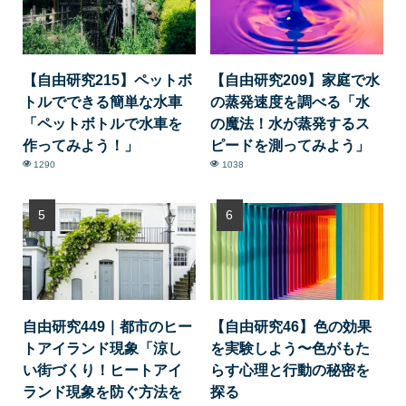
【自由研究215】ペットボ
【自由研究209】家庭で水
トルでできる簡単な水車
の蒸発速度を調べる「水
「ペットボトルで水車を
の魔法！水が蒸発するス
作ってみよう！」
ピードを測ってみよう」
1290
1038
自由研究449｜都市のヒー
【自由研究46】色の効果
トアイランド現象「涼し
を実験しよう〜色がもた
い街づくり！ヒートアイ
らす心理と行動の秘密を
ランド現象を防ぐ方法を
探る