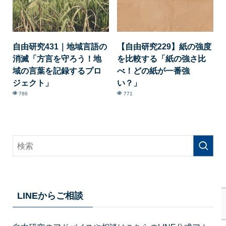
自由研究431｜地域言語の
【自由研究229】紙の強度
消滅「方言を守ろう！地
を比較する「紙の強さ比
域の言葉を記録するプロ
べ！どの紙が一番強
ジェクト」
い？」
786
771
LINEからご相談