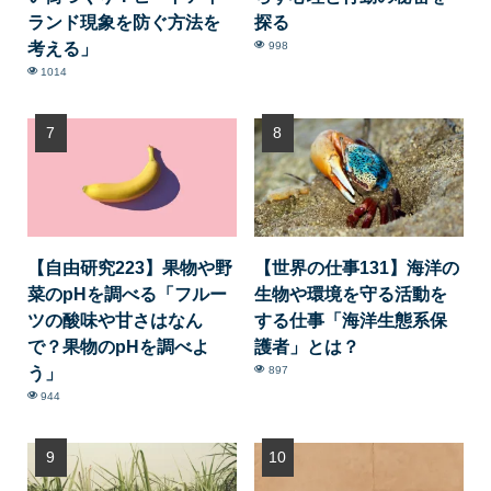
ランド現象を防ぐ方法を
探る
考える」
998
1014
【自由研究223】果物や野
【世界の仕事131】海洋の
菜のpHを調べる「フルー
生物や環境を守る活動を
ツの酸味や甘さはなん
する仕事「海洋生態系保
で？果物のpHを調べよ
護者」とは？
う」
897
944