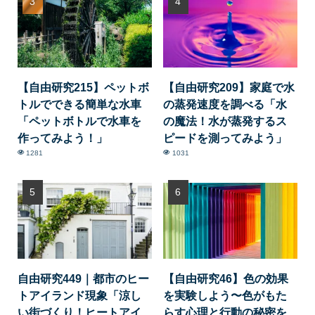
【自由研究215】ペットボ
【自由研究209】家庭で水
トルでできる簡単な水車
の蒸発速度を調べる「水
「ペットボトルで水車を
の魔法！水が蒸発するス
作ってみよう！」
ピードを測ってみよう」
1281
1031
自由研究449｜都市のヒー
【自由研究46】色の効果
トアイランド現象「涼し
を実験しよう〜色がもた
い街づくり！ヒートアイ
らす心理と行動の秘密を