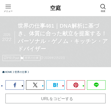
空庭
メニュー
検索
世界の仕事461｜DNA解析に基づ
き、体質に合った献立を提案する！
2026
2/22
パーソナル・ゲノム・キッチン・ア
ドバイザー
PR Post
2026年2月22日
世界の仕事
HOME
世界の仕事
URLをコピーする