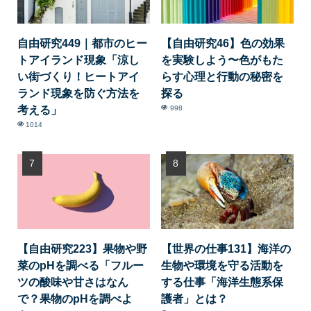
自由研究449｜都市のヒー
【自由研究46】色の効果
トアイランド現象「涼し
を実験しよう〜色がもた
い街づくり！ヒートアイ
らす心理と行動の秘密を
ランド現象を防ぐ方法を
探る
考える」
998
1014
【自由研究223】果物や野
【世界の仕事131】海洋の
菜のpHを調べる「フルー
生物や環境を守る活動を
ツの酸味や甘さはなん
する仕事「海洋生態系保
で？果物のpHを調べよ
護者」とは？