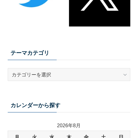
テーマカテゴリ
テ
ー
マ
カ
テ
カレンダーから探す
ゴ
リ
2026年8月
月
火
水
木
金
土
日