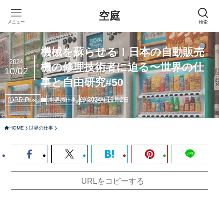
空庭
メニュー
検索
機械を蘇らせる！日本の自動販売
2024
機の修理技術者に迫る〜世界の仕
10/02
事と自由研究#50
PR Post
2024年10月2日
世界の仕事
HOME
世界の仕事
URLをコピーする