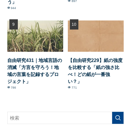
う」
897
944
自由研究431｜地域言語の
【自由研究229】紙の強度
消滅「方言を守ろう！地
を比較する「紙の強さ比
域の言葉を記録するプロ
べ！どの紙が一番強
ジェクト」
い？」
786
771