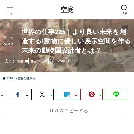
空庭
メニュー
検索
世界の仕事225｜より良い未来を創
2025
造する!動物に優しい展示空間を作る
3/27
未来の動物園設計者とは？
PR Post
2025年3月27日
世界の仕事
HOME
世界の仕事
URLをコピーする