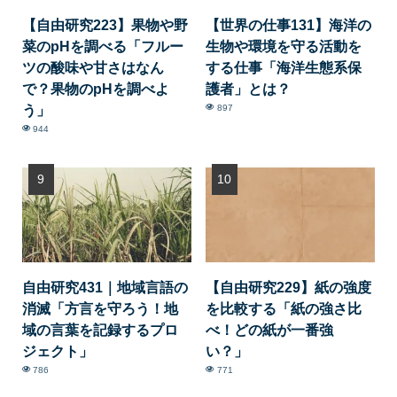
【自由研究223】果物や野
【世界の仕事131】海洋の
菜のpHを調べる「フルー
生物や環境を守る活動を
ツの酸味や甘さはなん
する仕事「海洋生態系保
で？果物のpHを調べよ
護者」とは？
う」
897
944
自由研究431｜地域言語の
【自由研究229】紙の強度
消滅「方言を守ろう！地
を比較する「紙の強さ比
域の言葉を記録するプロ
べ！どの紙が一番強
ジェクト」
い？」
786
771