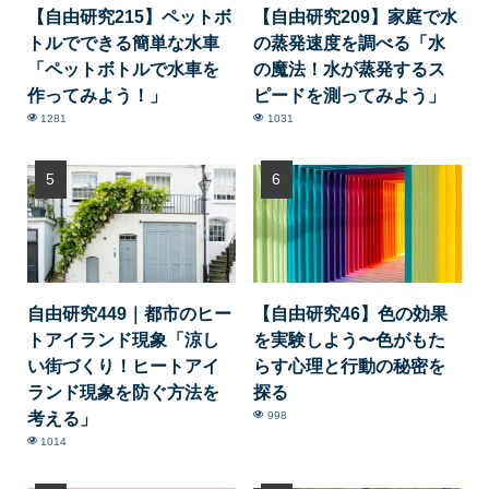
【自由研究215】ペットボ
【自由研究209】家庭で水
トルでできる簡単な水車
の蒸発速度を調べる「水
「ペットボトルで水車を
の魔法！水が蒸発するス
作ってみよう！」
ピードを測ってみよう」
1281
1031
自由研究449｜都市のヒー
【自由研究46】色の効果
トアイランド現象「涼し
を実験しよう〜色がもた
い街づくり！ヒートアイ
らす心理と行動の秘密を
ランド現象を防ぐ方法を
探る
考える」
998
1014