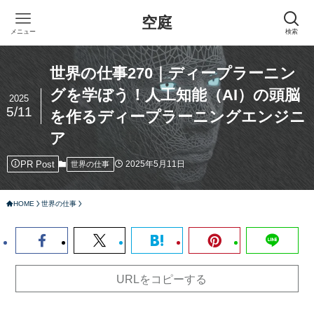
空庭
メニュー
検索
世界の仕事270｜ディープラーニン
グを学ぼう！人工知能（AI）の頭脳
2025
5/11
を作るディープラーニングエンジニ
ア
PR Post
2025年5月11日
世界の仕事
HOME
世界の仕事
URLをコピーする