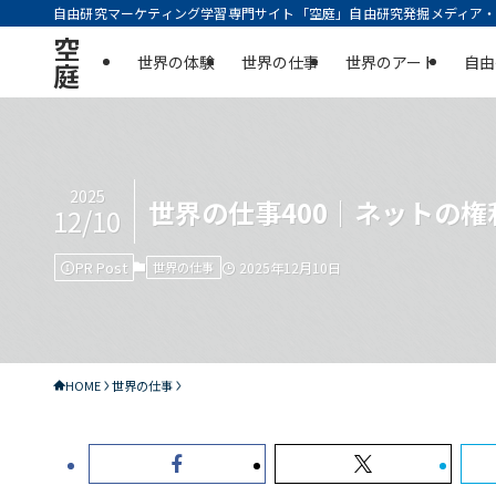
自由研究マーケティング学習専門サイト「空庭」自由研究発掘メディア・実
空
世界の体験
世界の仕事
世界のアート
自由
庭
2025
世界の仕事400｜ネットの
12/10
PR Post
世界の仕事
2025年12月10日
HOME
世界の仕事