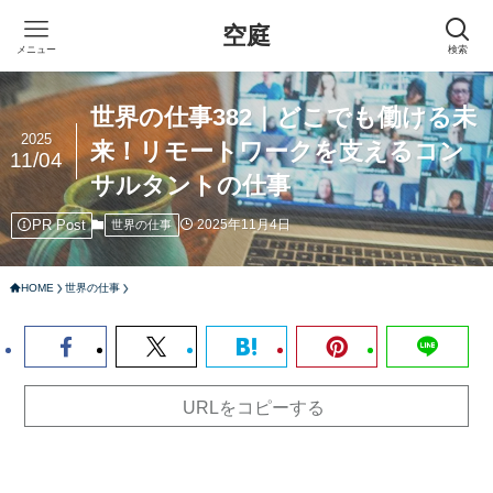
空庭
メニュー
検索
世界の仕事382｜どこでも働ける未
2025
来！リモートワークを支えるコン
11/04
サルタントの仕事
PR Post
2025年11月4日
世界の仕事
HOME
世界の仕事
URLをコピーする