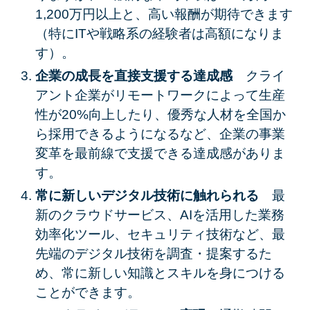
1,200万円以上
と、高い報酬が期待できます
（特にITや戦略系の経験者は高額になりま
す）。
企業の成長を直接支援する達成感
クライ
アント企業がリモートワークによって
生産
性が20%向上
したり、
優秀な人材を全国か
ら採用
できるようになるなど、企業の
事業
変革を最前線で支援
できる達成感がありま
す。
常に新しいデジタル技術に触れられる
最
新の
クラウドサービス、AIを活用した業務
効率化ツール、セキュリティ技術
など、
最
先端のデジタル技術
を調査・提案するた
め、常に新しい知識とスキルを身につける
ことができます。