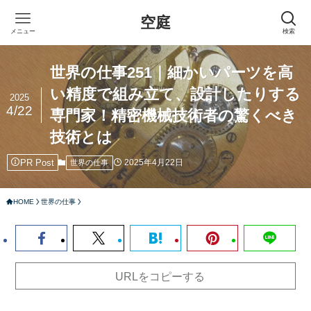
空庭
メニュー
検索
世界の仕事251｜細かいパーツを高
い精度で組み立て、設計したりする
2025
4/22
専門家！精密機械技術者の驚くべき
技術とは
PR Post
2025年4月22日
世界の仕事
HOME
世界の仕事
URLをコピーする