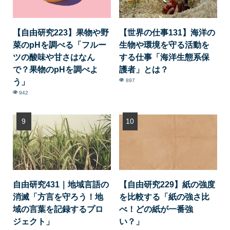
【自由研究223】果物や野
【世界の仕事131】海洋の
菜のpHを調べる「フルー
生物や環境を守る活動を
ツの酸味や甘さはなん
する仕事「海洋生態系保
で？果物のpHを調べよ
護者」とは？
う」
897
942
自由研究431｜地域言語の
【自由研究229】紙の強度
消滅「方言を守ろう！地
を比較する「紙の強さ比
域の言葉を記録するプロ
べ！どの紙が一番強
ジェクト」
い？」