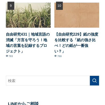
自由研究431｜地域言語の
【自由研究229】紙の強度
消滅「方言を守ろう！地
を比較する「紙の強さ比
域の言葉を記録するプロ
べ！どの紙が一番強
ジェクト」
い？」
783
769
LINEからご相談