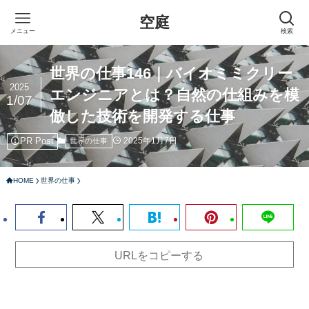
空庭
メニュー
検索
世界の仕事146｜バイオミミクリー
2025
エンジニアとは？自然の仕組みを模
1/07
倣した技術を開発する仕事
PR Post
2025年1月7日
世界の仕事
HOME
世界の仕事
URLをコピーする