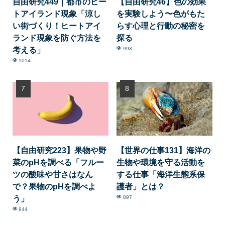
自由研究449｜都市のヒー
【自由研究46】色の効果
トアイランド現象「涼し
を実験しよう〜色がもた
い街づくり！ヒートアイ
らす心理と行動の秘密を
ランド現象を防ぐ方法を
探る
考える」
993
1014
【自由研究223】果物や野
【世界の仕事131】海洋の
菜のpHを調べる「フルー
生物や環境を守る活動を
ツの酸味や甘さはなん
する仕事「海洋生態系保
で？果物のpHを調べよ
護者」とは？
う」
897
944