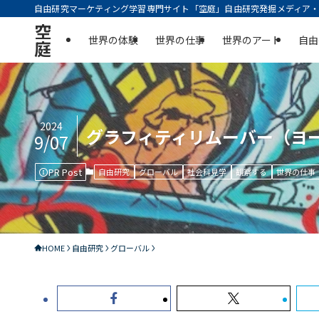
自由研究マーケティング学習専門サイト「空庭」自由研究発掘メディア・実
空
世界の体験
世界の仕事
世界のアート
自由
庭
2024
グラフィティリムーバー（ヨー
9/07
PR Post
自由研究
グローバル
社会科見学
観察する
世界の仕事
HOME
自由研究
グローバル