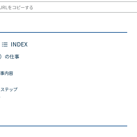
URLをコピーする
INDEX
）の仕事
仕事内容
のステップ
力