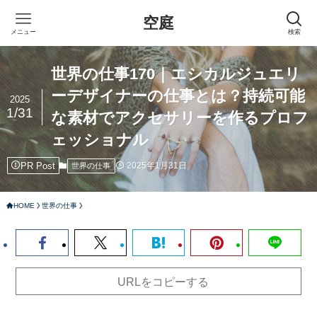
空庭
メニュー
検索
世界の仕事170｜エシカルジュエリ
ーデザイナーの仕事とは？持続可能
2025
1/31
な素材でアクセサリーを作るプロフ
ェッショナル
PR Post
2025年1月31日
世界の仕事
HOME
世界の仕事
URLをコピーする