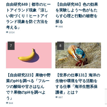
自由研究449｜都市のヒー
【自由研究46】色の効果
トアイランド現象「涼し
を実験しよう〜色がもた
い街づくり！ヒートアイ
らす心理と行動の秘密を
ランド現象を防ぐ方法を
探る
考える」
998
1014
【自由研究223】果物や野
【世界の仕事131】海洋の
菜のpHを調べる「フルー
生物や環境を守る活動を
ツの酸味や甘さはなん
する仕事「海洋生態系保
で？果物のpHを調べよ
護者」とは？
う」
897
944