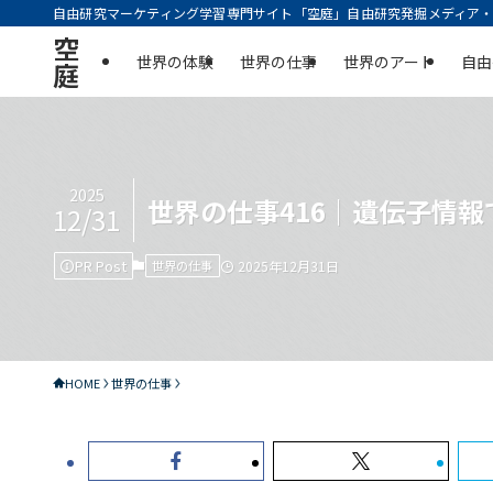
自由研究マーケティング学習専門サイト「空庭」自由研究発掘メディア・実
空
世界の体験
世界の仕事
世界のアート
自由
庭
2025
世界の仕事416｜遺伝子情
12/31
PR Post
世界の仕事
2025年12月31日
HOME
世界の仕事