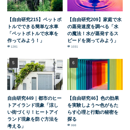
【自由研究215】ペットボ
【自由研究209】家庭で水
トルでできる簡単な水車
の蒸発速度を調べる「水
「ペットボトルで水車を
の魔法！水が蒸発するス
作ってみよう！」
ピードを測ってみよう」
1281
1031
自由研究449｜都市のヒー
【自由研究46】色の効果
トアイランド現象「涼し
を実験しよう〜色がもた
い街づくり！ヒートアイ
らす心理と行動の秘密を
ランド現象を防ぐ方法を
探る
考える」
998