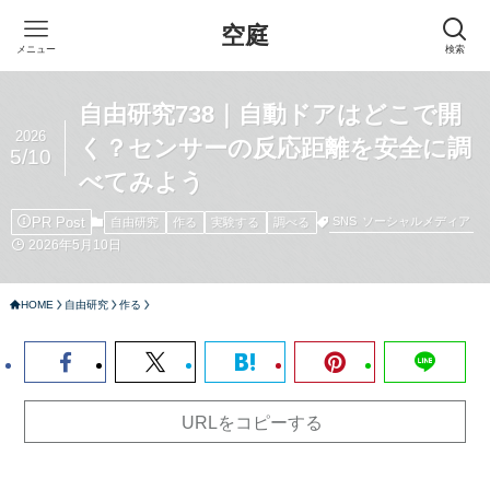
空庭
メニュー
検索
自由研究738｜自動ドアはどこで開
2026
く？センサーの反応距離を安全に調
5/10
べてみよう
PR Post
SNS
ソーシャルメディア
自由研究
作る
実験する
調べる
2026年5月10日
HOME
自由研究
作る
URLをコピーする