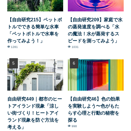
【自由研究215】ペットボ
【自由研究209】家庭で水
トルでできる簡単な水車
の蒸発速度を調べる「水
「ペットボトルで水車を
の魔法！水が蒸発するス
作ってみよう！」
ピードを測ってみよう」
1281
1031
自由研究449｜都市のヒー
【自由研究46】色の効果
トアイランド現象「涼し
を実験しよう〜色がもた
い街づくり！ヒートアイ
らす心理と行動の秘密を
ランド現象を防ぐ方法を
探る
考える」
998