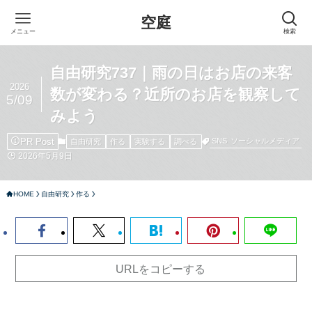
空庭
メニュー
検索
自由研究737｜雨の日はお店の来客
2026
数が変わる？近所のお店を観察して
5/09
みよう
PR Post
SNS
ソーシャルメディア
自由研究
作る
実験する
調べる
2026年5月9日
HOME
自由研究
作る
URLをコピーする