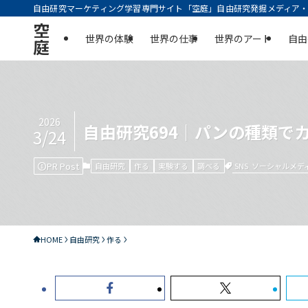
自由研究マーケティング学習専門サイト「空庭」自由研究発掘メディア・実
空
世界の体験
世界の仕事
世界のアート
自由
庭
2026
自由研究694｜パンの種類で
3/24
PR Post
SNS
ソーシャルメデ
自由研究
作る
実験する
調べる
HOME
自由研究
作る