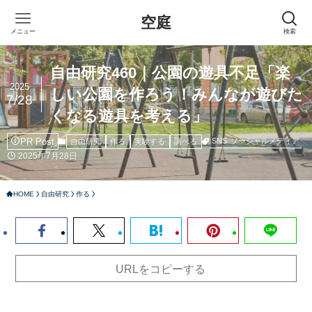
空庭
メニュー
検索
自由研究460｜公園の遊具不足「楽
2025
しい公園を作ろう！みんなが遊びた
7/28
くなる遊具を考える」
PR Post
SNS
ソーシャルメディア
自由研究
作る
実験する
調べる
2025年7月28日
HOME
自由研究
作る
URLをコピーする