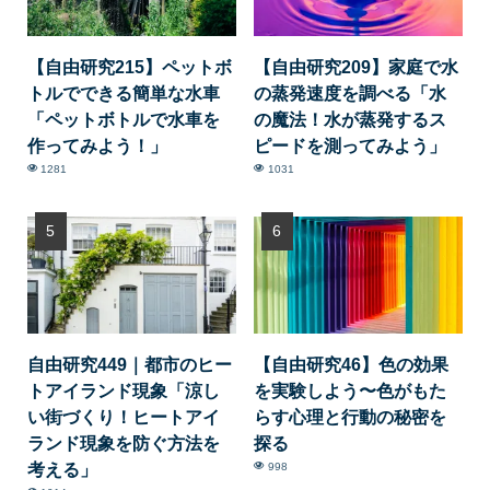
【自由研究215】ペットボ
【自由研究209】家庭で水
トルでできる簡単な水車
の蒸発速度を調べる「水
「ペットボトルで水車を
の魔法！水が蒸発するス
作ってみよう！」
ピードを測ってみよう」
1281
1031
自由研究449｜都市のヒー
【自由研究46】色の効果
トアイランド現象「涼し
を実験しよう〜色がもた
い街づくり！ヒートアイ
らす心理と行動の秘密を
ランド現象を防ぐ方法を
探る
考える」
998