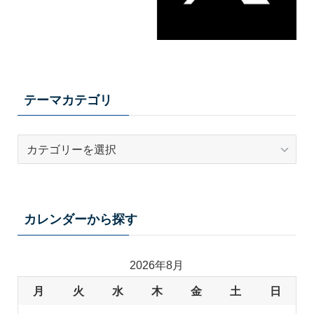
テーマカテゴリ
テ
ー
マ
カ
テ
カレンダーから探す
ゴ
リ
2026年8月
月
火
水
木
金
土
日