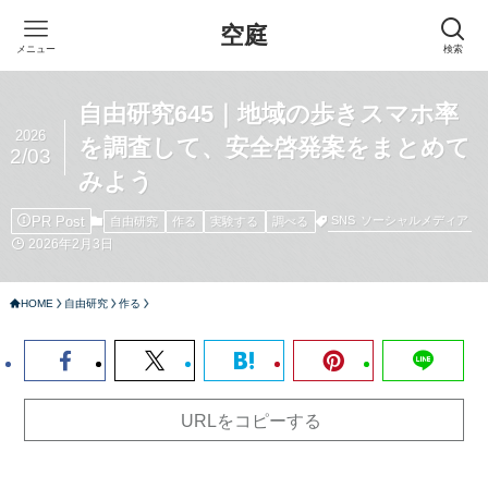
空庭
メニュー
検索
自由研究645｜地域の歩きスマホ率
2026
を調査して、安全啓発案をまとめて
2/03
みよう
PR Post
SNS
ソーシャルメディア
自由研究
作る
実験する
調べる
2026年2月3日
HOME
自由研究
作る
URLをコピーする