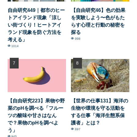
自由研究449｜都市のヒー
【自由研究46】色の効果
トアイランド現象「涼し
を実験しよう〜色がもた
い街づくり！ヒートアイ
らす心理と行動の秘密を
ランド現象を防ぐ方法を
探る
考える」
998
1014
【自由研究223】果物や野
【世界の仕事131】海洋の
菜のpHを調べる「フルー
生物や環境を守る活動を
ツの酸味や甘さはなん
する仕事「海洋生態系保
で？果物のpHを調べよ
護者」とは？
う」
897
945