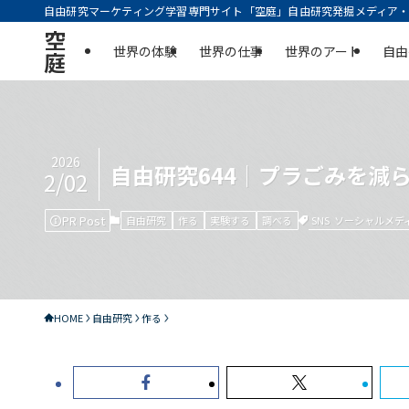
自由研究マーケティング学習専門サイト「空庭」自由研究発掘メディア・実
空
世界の体験
世界の仕事
世界のアート
自由
庭
2026
自由研究644｜プラごみを減
2/02
PR Post
SNS
ソーシャルメデ
自由研究
作る
実験する
調べる
HOME
自由研究
作る