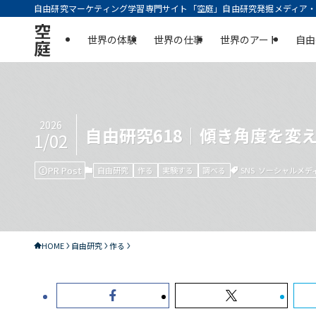
自由研究マーケティング学習専門サイト「空庭」自由研究発掘メディア・実
空
世界の体験
世界の仕事
世界のアート
自由
庭
2026
自由研究618｜傾き角度を変
1/02
PR Post
SNS
ソーシャルメデ
自由研究
作る
実験する
調べる
HOME
自由研究
作る