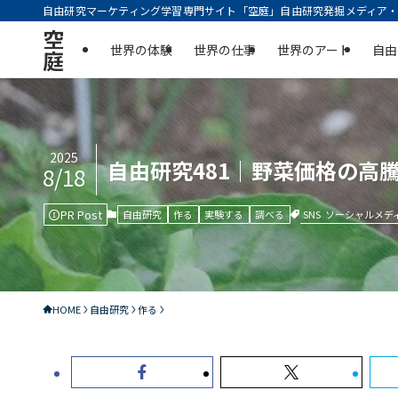
自由研究マーケティング学習専門サイト「空庭」自由研究発掘メディア・実
空
世界の体験
世界の仕事
世界のアート
自由
庭
2025
自由研究481｜野菜価格の高
8/18
PR Post
SNS
ソーシャルメデ
自由研究
作る
実験する
調べる
HOME
自由研究
作る