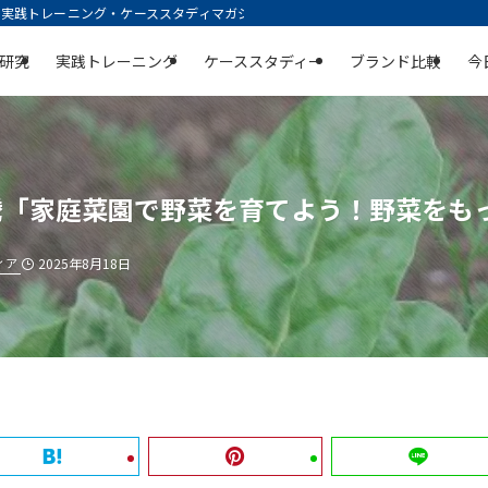
践トレーニング・ケーススタディマガジン | 空庭
研究
実践トレーニング
ケーススタディー
ブランド比較
今
騰「家庭菜園で野菜を育てよう！野菜をも
ィア
2025年8月18日