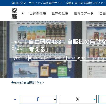
自由研究マーケティング学習専門サイト「空庭」自由研究発掘メディア・実
空
世界の体験
世界の仕事
世界のアート
自由
庭
自由研究483｜自販機の無
2025
8/20
考える」
PR Post
SNS
ソーシャルメデ
自由研究
作る
実験する
調べる
HOME
自由研究
作る