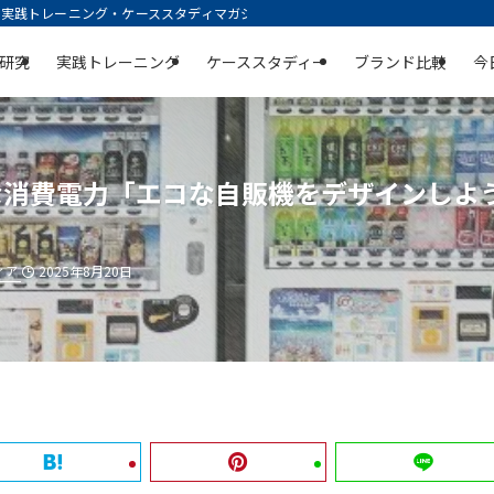
践トレーニング・ケーススタディマガジン | 空庭
研究
実践トレーニング
ケーススタディー
ブランド比較
今
駄な消費電力「エコな自販機をデザインしよ
ィア
2025年8月20日