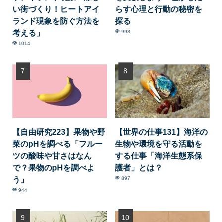
い街づくり！ヒートアイ
らす心理と行動の秘密を
ランド現象を防ぐ方法を
探る
考える」
998
1014
【自由研究223】果物や野
【世界の仕事131】海洋の
菜のpHを調べる「フルー
生物や環境を守る活動を
ツの酸味や甘さはなん
する仕事「海洋生態系保
で？果物のpHを調べよ
護者」とは？
う」
897
944