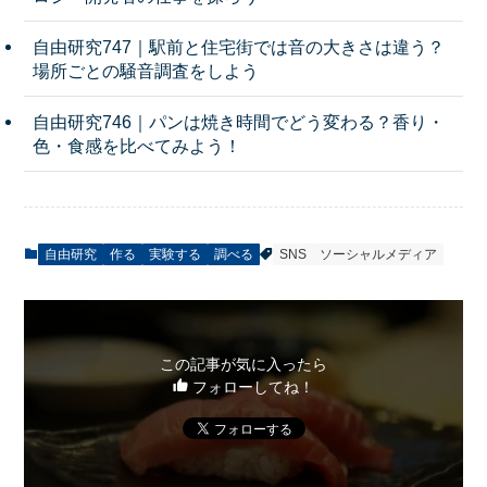
自由研究747｜駅前と住宅街では音の大きさは違う？
場所ごとの騒音調査をしよう
自由研究746｜パンは焼き時間でどう変わる？香り・
色・食感を比べてみよう！
自由研究
作る
実験する
調べる
SNS
ソーシャルメディア
この記事が気に入ったら
フォローしてね！