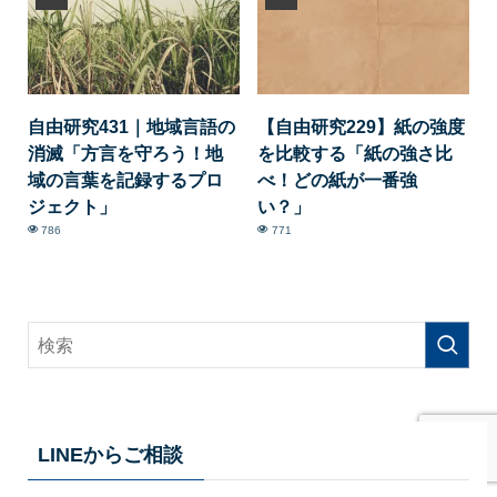
自由研究431｜地域言語の
【自由研究229】紙の強度
消滅「方言を守ろう！地
を比較する「紙の強さ比
域の言葉を記録するプロ
べ！どの紙が一番強
ジェクト」
い？」
786
771
LINEからご相談