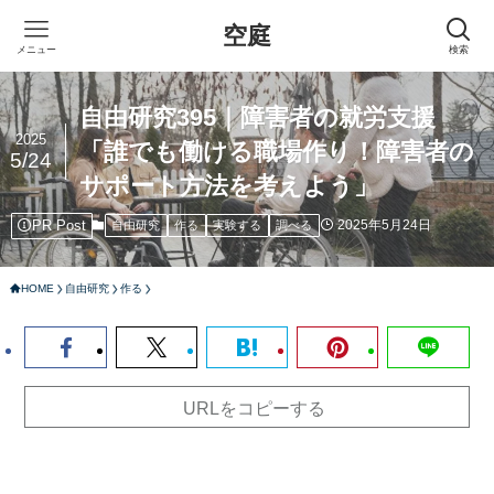
空庭
メニュー
検索
自由研究395｜障害者の就労支援
2025
「誰でも働ける職場作り！障害者の
5/24
サポート方法を考えよう」
PR Post
2025年5月24日
自由研究
作る
実験する
調べる
HOME
自由研究
作る
URLをコピーする