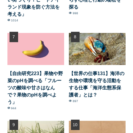
ランド現象を防ぐ方法を
探る
考える」
998
1014
【自由研究223】果物や野
【世界の仕事131】海洋の
菜のpHを調べる「フルー
生物や環境を守る活動を
ツの酸味や甘さはなん
する仕事「海洋生態系保
で？果物のpHを調べよ
護者」とは？
う」
897
944