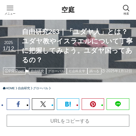
空庭
メニュー
検索
自由研究263｜「ユダヤ人」とは？
ユダヤ教やイスラエルについて丁寧
2025
1/12
に把握してみよう。ユダヤ国ってあ
るの？
PR Post
2025年1月12日
自由研究
グローバル
社会科見学
調べる
HOME
自由研究
グローバル
URLをコピーする